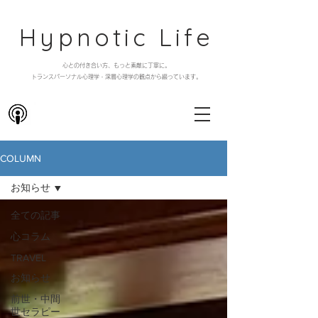
Hypnotic Life
心との付き合い方、もっと素敵に丁寧に。
​トランスパーソナル心理学・深層心理学の観点から綴っています。
COLUMN
お知らせ
全ての記事
心コラム
TRAVEL
お知らせ
前世・中間
世セラピー