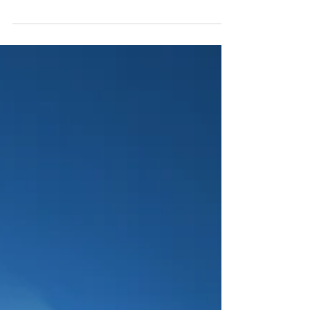
感謝メディテーション
今年もまた、年末がやってきました。皆さんにとって2023
年はどんな1年でしたか？ どんな出来事や思い出が浮かん
でくるでしょうか。 1年は365日で52週間。 あっという間
のように感じたとしても、長かったと感じていても、1年の
締めくくりは私たちすべてに平等にやってきます。リセ...