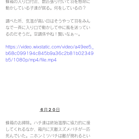
蜂箱の入り口付近、数匹張り付いて羽を懸命に
動かしている子達が居る。何をしているの？
調べた所、気温が高い日はそうやって羽をみん
なで一斉に入り口で動かして中に風を送ってい
るのだそうだ。空調係やね！賢いなぁ〜。
https://video.wixstatic.com/video/a49ee5_
b68c099194c845b9a36c2b81b02349
b5/1080p/mp4/file.mp4
６月２０日
蜂箱のお掃除。ハチ達は終始温厚に協力的に接
してくれるなか、箱内に天敵スズメバチが一匹
死んでいた。ニホンミツバチは敵が現れるとい