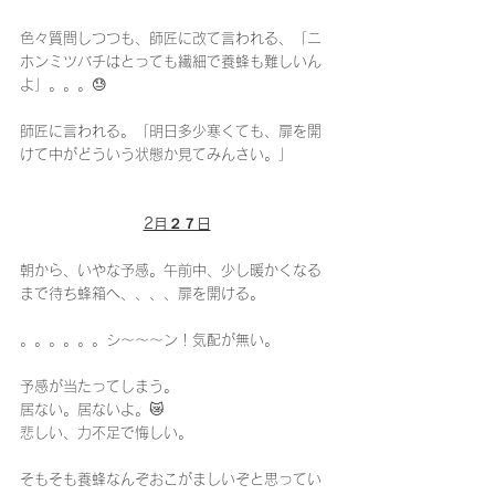
色々質問しつつも、師匠に改て言われる、「ニ
ホンミツバチはとっても繊細で養蜂も難しいん
よ」。。。😓
師匠に言われる。「明日多少寒くても、扉を開
けて中がどういう状態か見てみんさい。」
2月２７日
朝から、いやな予感。午前中、少し暖かくなる
まで待ち蜂箱へ、、、、扉を開ける。
。。。。。。シ〜〜〜ン！気配が無い。
予感が当たってしまう。
居ない。居ないよ。😿
悲しい、力不足で悔しい。
そもそも養蜂なんぞおこがましいぞと思ってい