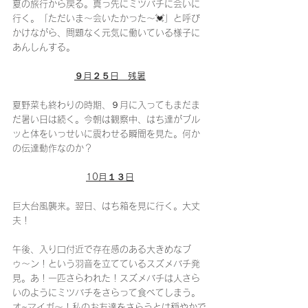
夏の旅行から戻る。真っ先にミツバチに会いに
行く。「ただいま〜会いたかった〜💓」と呼び
かけながら、問題なく元気に働いている様子に
あんしんする。
９月２５日　残暑
夏野菜も終わりの時期、９月に入ってもまだま
だ暑い日は続く。今朝は観察中、はち達がブル
ッと体をいっせいに震わせる瞬間を見た。何か
の伝達動作なのか？
10月１３日
巨大台風襲来。翌日、はち箱を見に行く。大丈
夫！
午後、入り口付近で存在感のある大きめなブ
ゥ〜ン！という羽音を立てているスズメバチ発
見。あ！一匹さらわれた！スズメバチは人さら
いのようにミツバチをさらって食べてしまう。
オ~マイガ〜！私のお友達をさらうとは穏やかで