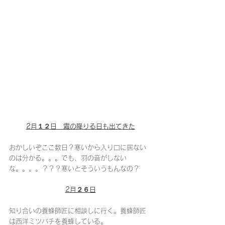
2月１２日　霜の降りる日も出てきた
おかしいぞここ数日？寒いから入り口に居ない
のは分かる。。。でも、羽の音がしない
な。。。。？？？寒いとそういうもんなの？
2月２６日
知り合いの養蜂師匠に相談しに行く。養蜂師匠
は西洋ミツバチを養蜂している。