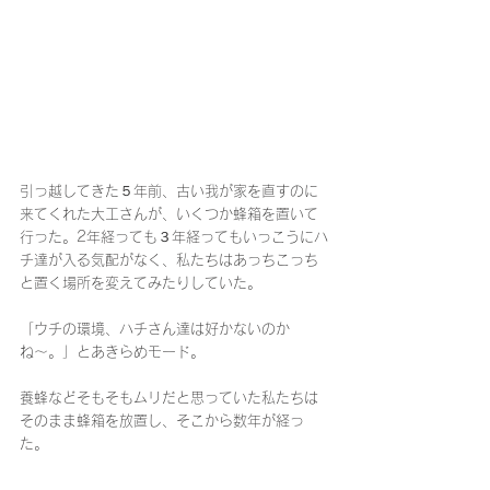
引っ越してきた５年前、古い我が家を直すのに
来てくれた大工さんが、いくつか蜂箱を置いて
行った。2年経っても３年経ってもいっこうにハ
チ達が入る気配がなく、私たちはあっちこっち
と置く場所を変えてみたりしていた。
「ウチの環境、ハチさん達は好かないのか
ね〜。」とあきらめモード。
養蜂などそもそもムリだと思っていた私たちは
そのまま蜂箱を放置し、そこから数年が経っ
た。