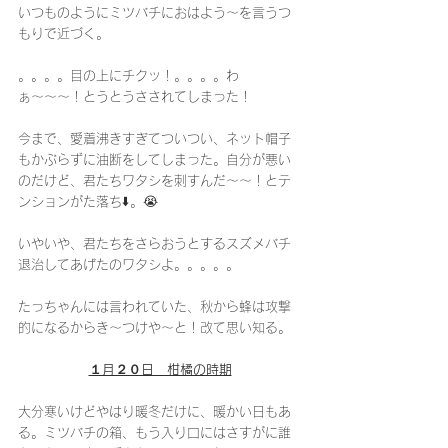
いつものようにミツバチにおはよう〜を言うつ
もりで近づく。
。。。。目の上にチクッ！。。。。わ
ぁ〜〜〜！とうとうさされてしまった！
今まで、愛着沸きすぎてついつい、ネット帽子
もかぶらずに油断をしてしまった。自分が悪い
のだけど、君たちワタシを刺すんだ〜〜！とテ
ンションがた落ち⬇️。😭
いやいや、君たちをさらおうとするスズメバチ
退治してあげたのワタシよ。。。。。
たっちゃんには言われていた、秋から蜂は攻撃
的になるからき〜つけや〜と！改て思い知る。
１月２０日　柑橘の時期
大分寒いけどやはり暖冬だけに、暖かい日もあ
る。ミツバチの箱、もう入り口にはさすがに誰