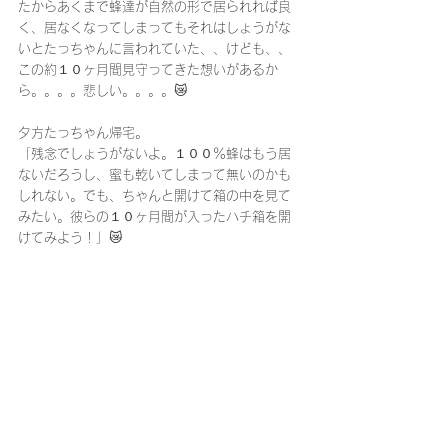
たからあくまで蜂達が自然の形で居られれば良
く、居なくなってしまってもそれはしょうがな
いとたっちゃんに言われていた、、けども、、
この約１０ヶ月間見守ってきた想いがあるか
ら。。。。悲しい。。。。😿
夕方たっちゃん帰宅。
「残念でしょうがないよ。１００％蜂はもう居
ないだろうし、蜜も乾いてしまって無いのかも
しれない。でも、ちゃんと開けて箱の中を見て
みたい。彼らの１０ヶ月間が入ったハチ箱を開
けてみよう！」😿