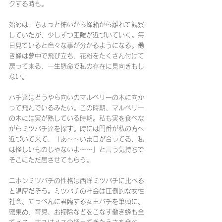
クする時も。
始めは、ちょっと怖いから蜂箱から離れて観察
していたが、少しずつ距離が近づいていく。毎
日見ていると色々な事が分かるようになる。働
き蜂は夢中で飛び立ち、花粉をたくさん付けて
戻って来る、一生懸命で私の存在に見向きもし
ない。
ハチ達はどうやら向いのマルベリーの木に向か
って飛んでいるみたい。この時期、マルベリー
の木には実が熟している時期。私も実を食べな
がらミツバチ達を探す。時には門番が私の方へ
近づいて来て、「あ〜〜いま目が合ってる、私
は怪しいものじゃないよ〜〜」と言う気持ちで
そこにただ居させてもらう。
ニホンミツバチの性格は西洋ミツバチに比べる
と温厚だそう。ミツバチの社会は圧倒的な女性
社会、てっぺんに君臨する女王バチを筆頭に、
蜜集め、育児、お掃除などをこなす働き蜂も全