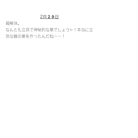
2月２９日
箱解体。
なんとも立派で神秘的な巣でしょう✨！本当に立
派な蜂の巣を作ったんだね〜〜！
数匹ちらばって亡くなっている蜂もいた。小さ
くかたまって亡くなっている蜂もいた。
あ〜〜もっと私たちが色々知っていれば出来る
事があっただろうに。ごめん。😿
言いながら一つ一つ丁寧に蜂の巣をはずしてい
った。
ゴソッと崩れた瞬間、巣の中から蜜がたら〜り
とこぼれでた。え〜〜！！！！うそ！
も、もしかして、これ全部、蜜が入ってる？！
手が震えた。泣く泣く〜〜〜！！なんて子達！
😿