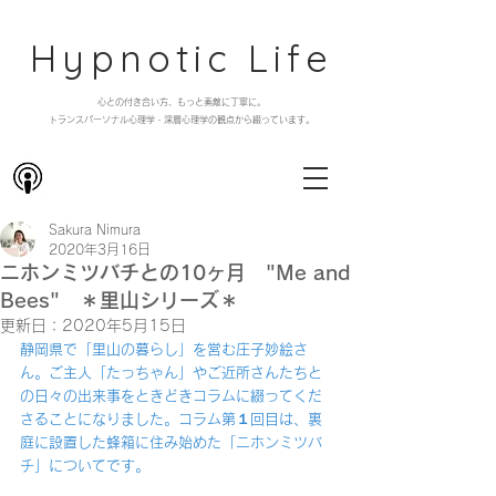
Hypnotic Life
心との付き合い方、もっと素敵に丁寧に。
​トランスパーソナル心理学・深層心理学の観点から綴っています。
Sakura Nimura
2020年3月16日
ニホンミツバチとの10ヶ月 "Me and
Bees" ＊里山シリーズ＊
更新日：
2020年5月15日
静岡県で「里山の暮らし」を営む庄子妙絵さ
ん。ご主人「たっちゃん」やご近所さんたちと
の日々の出来事をときどきコラムに綴ってくだ
さることになりました。コラム第１回目は、裏
庭に設置した蜂箱に住み始めた「ニホンミツバ
チ」についてです。