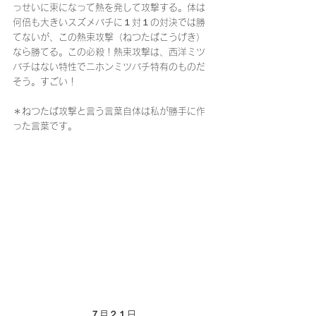
っせいに束になって熱を発して攻撃する。体は
何倍も大きいスズメバチに１対１の対決では勝
てないが、この熱束攻撃（ねつたばこうげき）
なら勝てる。この必殺！熱束攻撃は、西洋ミツ
バチはない特性でニホンミツバチ特有のものだ
そう。すごい！
＊ねつたば攻撃と言う言葉自体は私が勝手に作
った言葉です。
７月２１日