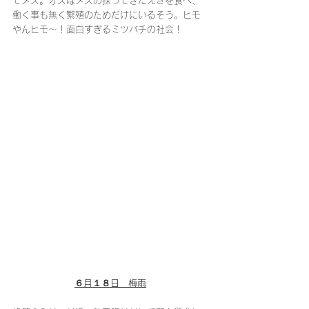
てメス。オスはメスの採ってきたえさを食べ、
働く事も無く繁殖のためだけにいるそう。ヒモ
やんヒモ〜！面白すぎるミツバチの社会！
６月１８日　梅雨