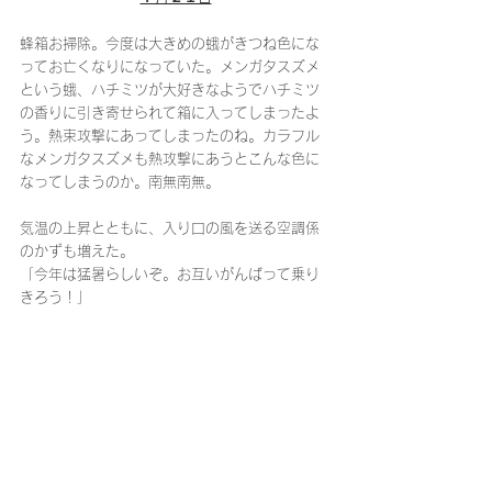
蜂箱お掃除。今度は大きめの蛾がきつね色にな
ってお亡くなりになっていた。メンガタスズメ
という蛾、ハチミツが大好きなようでハチミツ
の香りに引き寄せられて箱に入ってしまったよ
う。熱束攻撃にあってしまったのね。カラフル
なメンガタスズメも熱攻撃にあうとこんな色に
なってしまうのか。南無南無。
気温の上昇とともに、入り口の風を送る空調係
のかずも増えた。
「今年は猛暑らしいぞ。お互いがんばって乗り
きろう！」