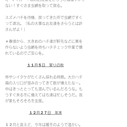
ない！すぐさま虫網を取って戻る。
スズメバチを待機、戻ってきた所で虫網ですく
って退治。「私の大事なお友達をさらうとは許
さんぜよ！」
＊春頃から、大きめのハチ達が軒先などに巣を
作らないよう虫網を持ちハチチェック作業で慣
れているのでご安心を。
１１月５日　実りの秋
柿やシイタケがたくさん採れる時期。大分ハチ
箱の入り口が混み合ってきて数が増えたな〜。
中はきっととっても混んでいるんだろうな。も
うすぐ来る冬に備えてはち達は忙しそうだ。我
が家もそろそろ冬支度。
１２月２７日　年末
１２月と言えど、今年は暖冬のようで温かい。