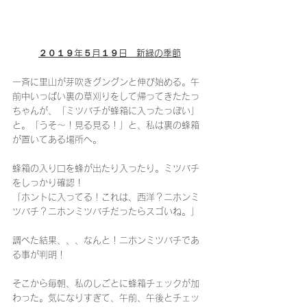
２０１９年５月１９日　新緑の季節
一斉に里山が芽吹きグングンと伸び始める。午
前中いっぱい裏の草刈りをして帰ってきたたっ
ちゃんが、「ミツバチが蜂箱に入ったっぽい」
と。「うそ〜！見る見る！」と、私は裏の蜂箱
が置いてある場所へ。
蜂箱の入り口を蜂が出たり入ったり。ミツバチ
をしっかり確認！
「ホントに入ってる！これは、西洋？ニホンミ
ツバチ？ニホンミツバチだったらスゴいね。」
調べた結果、、、なんと！ニホンミツバチであ
る事が判明！
そこから毎朝、私のしごとに蜂箱チェックが加
わった。気になりすぎて、午前、午後とチェッ