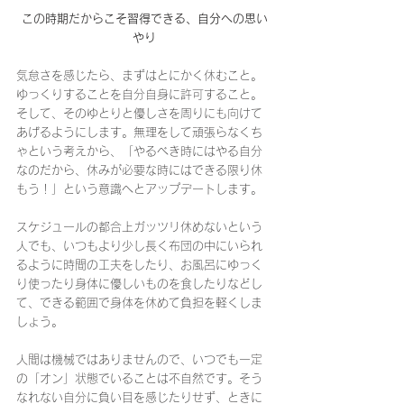
この時期だからこそ習得できる、自分への思い
やり
気怠さを感じたら、まずはとにかく休むこと。
ゆっくりすることを自分自身に許可すること。
そして、そのゆとりと優しさを周りにも向けて
あげるようにします。無理をして頑張らなくち
ゃという考えから、「やるべき時にはやる自分
なのだから、休みが必要な時にはできる限り休
もう！」という意識へとアップデートします。
スケジュールの都合上ガッツリ休めないという
人でも、いつもより少し長く布団の中にいられ
るように時間の工夫をしたり、お風呂にゆっく
り使ったり身体に優しいものを食したりなどし
て、できる範囲で身体を休めて負担を軽くしま
しょう。
人間は機械ではありませんので、いつでも一定
の「オン」状態でいることは不自然です。そう
なれない自分に負い目を感じたりせず、ときに