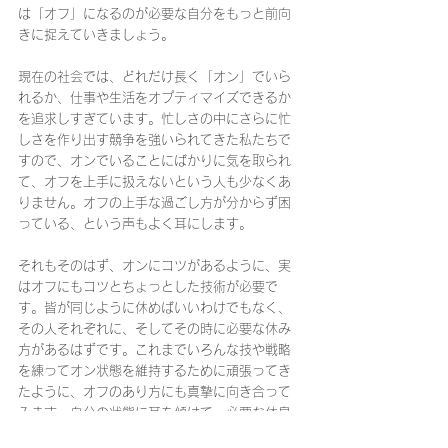
は「オフ」になるのが必要な自分をもっと前向
きに捉えていきましょう。
現在の社会では、どれだけ長く「オン」でいら
れるか、仕事や生活をオプティマイズできるか
を追求しすぎています。忙しさの中にさらに忙
しさを作り出す競争を強いられてきた私たちで
すので、オンでいることにばかりに気を取られ
て、オフを上手に扱えないという人も少なくあ
りません。オフの上手な過ごし方が分からず困
っている、という声もよく耳にします。
それもそのはず、オンにコツがあるように、実
はオフにもコツとちょっとした技術が必要で
す。皆が同じように休めばいいわけでもなく、
その人それぞれに、そしてその時に必要な休み
方があるはずです。これまでいろんな技や戦略
を練ってオン状態を維持するために頑張ってき
たように、オフのあり方にも真摯に向き合って
みます。自分の状態に耳を傾けて、必要な休息
を自分自身に与えてあげている人は素敵だなと