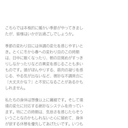
こちらでは本格的に暖かい季節がやってきまし
たが、皆様はいかがお過ごしでしょうか。
季節の変わり目には体調の変化を感じやすいと
き。とくに冬から春への変わり目のこの時期
は、日中に眠くなったり、朝の目覚めがすっき
りしなかったりなどの異変を感じることも多い
ものです。頭がぼんやりする、筋肉の凝りを感
じる、やる気が出ないなど、微妙な不調具合に
「大丈夫かな？」と不安になることがあるかも
しれません。
私たちの身体は想像以上に繊細です。そして環
境の変化に対応する絶妙なシステムを持ってい
ます。特にこの時期は、気怠さを感じたらそう
いうことなのかもしれないと心に留めて、身体
が欲する休憩を優先してあげたいです。いつも