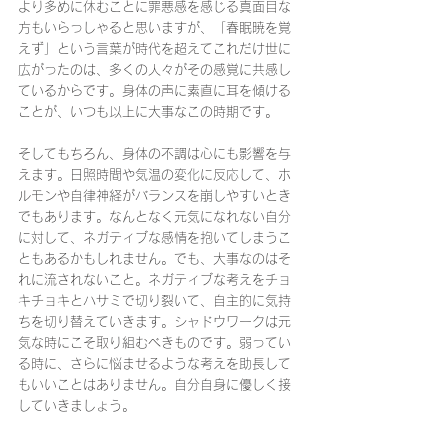
より多めに休むことに罪悪感を感じる真面目な
方もいらっしゃると思いますが、「春眠暁を覚
えず」という言葉が時代を超えてこれだけ世に
広がったのは、多くの人々がその感覚に共感し
ているからです。身体の声に素直に耳を傾ける
ことが、いつも以上に大事なこの時期です。
そしてもちろん、身体の不調は心にも影響を与
えます。日照時間や気温の変化に反応して、ホ
ルモンや自律神経がバランスを崩しやすいとき
でもあります。なんとなく元気になれない自分
に対して、ネガティブな感情を抱いてしまうこ
ともあるかもしれません。でも、大事なのはそ
れに流されないこと。ネガティブな考えをチョ
キチョキとハサミで切り裂いて、自主的に気持
ちを切り替えていきます。シャドウワークは元
気な時にこそ取り組むべきものです。弱ってい
る時に、さらに悩ませるような考えを助長して
もいいことはありません。自分自身に優しく接
していきましょう。