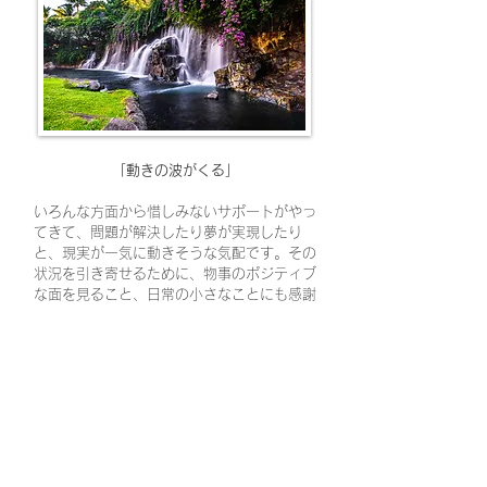
「動きの波がくる」
いろんな方面から惜しみないサポートがやっ
てきて、問題が解決したり夢が実現したり
と、現実が一気に動きそうな気配です。その
状況を引き寄せるために、物事のポジティブ
な面を見ること、日常の小さなことにも感謝
の気持ちを忘れないこと、望んでいることは
何かをクリアにイメージすること、自分の気
持ちを大切に気分良く過ごせるよう工夫をす
ることを意識してみてください。変化が目の
前にやってきた時には、一番大事な「行動す
る」ことも忘れずに！