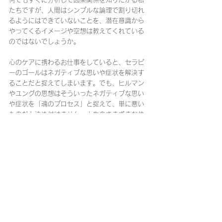
たちですが、人間はシンプルな論理で割り切れ
るようにはできていないことを、潜在意識から
やってくるイメージや空想は教えてくれている
のではないでしょうか。
心のケアに携わるお仕事をしていると、セラピ
ーのゴールはネガティブな思いや症状を解決す
ることだと捉えてしまいます。でも、ヒルマン
やユングの思想はそういったネガティブな思い
や症状を「魂のプロセス」と捉えて、単に悪い
ものだと決め付けません。人生のさまざまな体
験を”Soul Making（魂を作る）"という言葉で表
現することで、人生のさまざまな体験を魂の視
点から捉えることを推奨しています。
ぼーっとしている時、空想に耽っている時。
気がつくとあっという間に時間が過ぎていて、
「時間を無駄にした！」と考えてしまうクセが
ある方。
実はあなたの過ごしているそんな時間は、意識