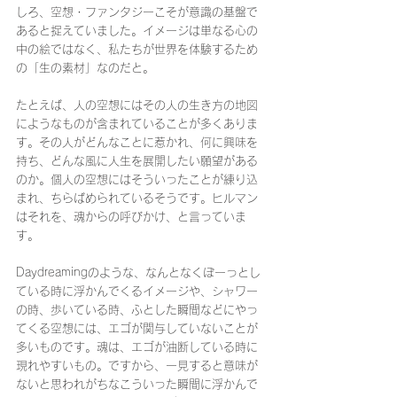
しろ、空想・ファンタジーこそが意識の基盤で
あると捉えていました。イメージは単なる心の
中の絵ではなく、私たちが世界を体験するため
の「生の素材」なのだと。
たとえば、人の空想にはその人の生き方の地図
にようなものが含まれていることが多くありま
す。その人がどんなことに惹かれ、何に興味を
持ち、どんな風に人生を展開したい願望がある
のか。個人の空想にはそういったことが練り込
まれ、ちらばめられているそうです。ヒルマン
はそれを、魂からの呼びかけ、と言っていま
す。
Daydreamingのような、なんとなくぼーっとし
ている時に浮かんでくるイメージや、シャワー
の時、歩いている時、ふとした瞬間などにやっ
てくる空想には、エゴが関与していないことが
多いものです。魂は、エゴが油断している時に
現れやすいもの。ですから、一見すると意味が
ないと思われがちなこういった瞬間に浮かんで