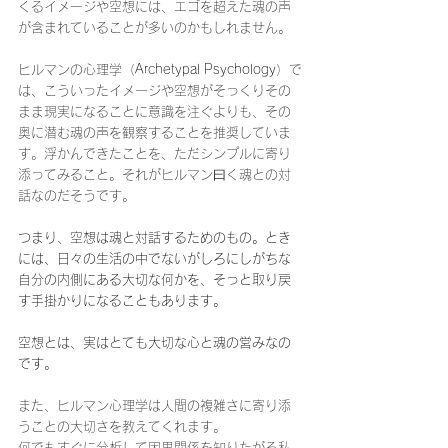
くるイメージや空想には、エゴを超えた魂の声
が含まれていることが多いのかもしれません。
ヒルマンの心理学（
Archetypal Psychology
）で
は、こういったイメージや空想がそっくりその
まま現実になることに意識を注ぐよりも、その
奥に潜む魂の声を観察することを推奨していま
す。浮かんできたことを、ただシンプルに寄り
添ってみること。それがヒルマン曰く魂との対
話なのだそうです。
つまり、空想は魂と対話するためのもの。とき
には、日々の生活の中でないがしろにしがちな
自分の内側にある大切な何かを、そっと取り戻
す手掛かりになることもあります。
空想とは、実はとても大切な心と魂の営みなの
です。
また、ヒルマン心理学は人間の複雑さに寄り添
うことの大切さを教えてくれます。
何でもすぐに分析して因果関係を知りたがる私